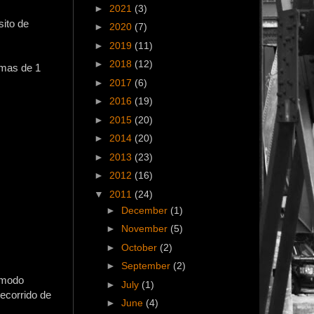
►
2021
(3)
sito de
►
2020
(7)
►
2019
(11)
►
2018
(12)
 mas de 1
►
2017
(6)
►
2016
(19)
►
2015
(20)
►
2014
(20)
►
2013
(23)
►
2012
(16)
▼
2011
(24)
►
December
(1)
►
November
(5)
►
October
(2)
►
September
(2)
n modo
►
July
(1)
recorrido de
►
June
(4)