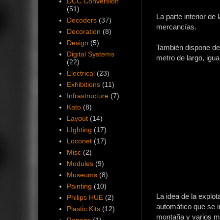
DCC Conversion
(51)
La parte interior de
Decoders
(37)
mercancías.
Decoration
(8)
Design
(5)
También dispone de
Digital Systems
metro de largo, igua
(22)
Electrical
(23)
Exhibitions
(11)
Infrastructure
(7)
Kato
(8)
Layout
(14)
LIghting
(17)
Loconet
(17)
Misc
(2)
Modules
(9)
Museums
(8)
Painting
(10)
La idea de la explo
Philips HUE
(2)
automático que se i
Plastic Kits
(12)
montaña y varios me