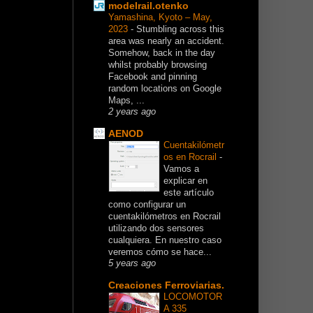
modelrail.otenko
Yamashina, Kyoto – May,
2023
-
Stumbling across this
area was nearly an accident.
Somehow, back in the day
whilst probably browsing
Facebook and pinning
random locations on Google
Maps, ...
2 years ago
AENOD
Cuentakilómetr
os en Rocrail
-
Vamos a
explicar en
este artículo
como configurar un
cuentakilómetros en Rocrail
utilizando dos sensores
cualquiera. En nuestro caso
veremos cómo se hace...
5 years ago
Creaciones Ferroviarias.
LOCOMOTOR
A 335