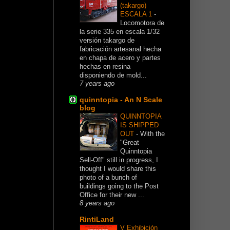
(takargo)
ESCALA 1
-
Locomotora de
la serie 335 en escala 1/32
versión takargo de
fabricación artesanal hecha
en chapa de acero y partes
hechas en resina
disponiendo de mold...
7 years ago
quinntopia - An N Scale
blog
QUINNTOPIA
IS SHIPPED
OUT
-
With the
"Great
Quinntopia
Sell-Off" still in progress, I
thought I would share this
photo of a bunch of
buildings going to the Post
Office for their new ...
8 years ago
RintiLand
V Exhibición