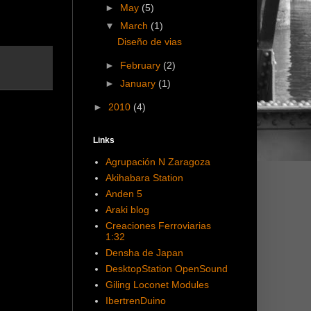
►
May
(5)
▼
March
(1)
Diseño de vias
►
February
(2)
►
January
(1)
►
2010
(4)
Links
Agrupación N Zaragoza
Akihabara Station
Anden 5
Araki blog
Creaciones Ferroviarias
1:32
Densha de Japan
DesktopStation OpenSound
Giling Loconet Modules
IbertrenDuino