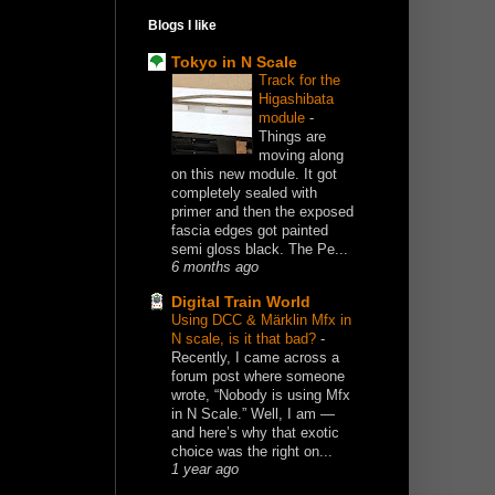
Blogs I like
Tokyo in N Scale
Track for the
Higashibata
module
-
Things are
moving along
on this new module. It got
completely sealed with
primer and then the exposed
fascia edges got painted
semi gloss black. The Pe...
6 months ago
Digital Train World
Using DCC & Märklin Mfx in
N scale, is it that bad?
-
Recently, I came across a
forum post where someone
wrote, “Nobody is using Mfx
in N Scale.” Well, I am —
and here’s why that exotic
choice was the right on...
1 year ago