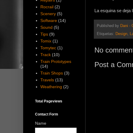
Repairs
(1)
Rocrail
(2)
La esquina se deja l
Scenery
(5)
Software
(14)
Published by
Dani -
Sound
(5)
Etiquetas:
Design
,
L
Tips
(9)
Tomix
(1)
Tomytec
(1)
No comment
Track
(10)
Train Prototypes
Post a Com
(14)
Train Shops
(3)
Travels
(13)
Weathering
(2)
Total Pageviews
Contact Form
Name